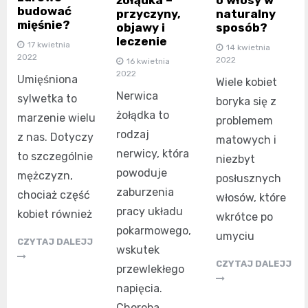
budować
przyczyny,
naturalny
mięśnie?
objawy i
sposób?
leczenie
17 kwietnia
14 kwietnia
2022
2022
16 kwietnia
2022
Umięśniona
Wiele kobiet
Nerwica
sylwetka to
boryka się z
żołądka to
marzenie wielu
problemem
rodzaj
z nas. Dotyczy
matowych i
nerwicy, która
to szczególnie
niezbyt
powoduje
mężczyzn,
posłusznych
zaburzenia
chociaż część
włosów, które
pracy układu
kobiet również
wkrótce po
pokarmowego,
umyciu
CZYTAJ DALEJJ
wskutek
CZYTAJ DALEJJ
przewlekłego
napięcia.
Choroba