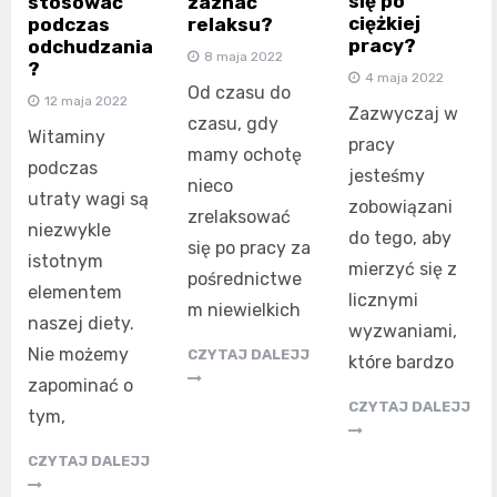
się po
stosować
zaznać
ciężkiej
podczas
relaksu?
pracy?
odchudzania
8 maja 2022
?
4 maja 2022
Od czasu do
12 maja 2022
Zazwyczaj w
czasu, gdy
Witaminy
pracy
mamy ochotę
podczas
jesteśmy
nieco
utraty wagi są
zobowiązani
zrelaksować
niezwykle
do tego, aby
się po pracy za
istotnym
mierzyć się z
pośrednictwe
elementem
licznymi
m niewielkich
naszej diety.
wyzwaniami,
Nie możemy
CZYTAJ DALEJJ
które bardzo
zapominać o
CZYTAJ DALEJJ
tym,
CZYTAJ DALEJJ