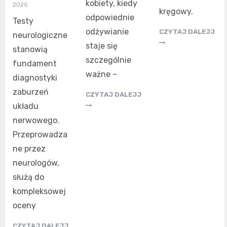
kobiety, kiedy
2025
kręgowy.
odpowiednie
Testy
odżywianie
CZYTAJ DALEJJ
neurologiczne
staje się
stanowią
szczególnie
fundament
ważne –
diagnostyki
zaburzeń
CZYTAJ DALEJJ
układu
nerwowego.
Przeprowadza
ne przez
neurologów,
służą do
kompleksowej
oceny
CZYTAJ DALEJJ