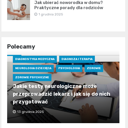
Jak ubierać noworodka w domu?
Praktyczne porady dla rodziców
1 grudnia 2025
Polecamy
DIAGNOSTYKA MEDYCZNA
DIAGNOZA I TERAPIA
NEUROLOGIA DZIECIĘCA
PSYCHOLOGIA
ZDROWIE
ZDROWIE PSYCHICZNE
Jakie testy neurologiczne może
przeprowadzić lekarz i jak się do nich
przygotować
13 grudnia 2025