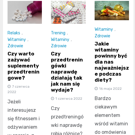
Witaminy
,
Relaks
,
Trening
,
Zdrowie
Witaminy
,
Witaminy
,
Jakie
Zdrowie
Zdrowie
witaminy
Czy warto
Czy
powinny być
zażywać
przedtrenin
dla nas
suplementy
gówki
najważniejsz
przedtrenin
naprawdę
e podczas
gowe?
działają tak
diety?
jak nam się
7 czerwca
16 maja 2022
wydaje?
2022
Bardzo
1 czerwca 2022
Jeżeli
ciekawym
Czy
interesujesz
elementem
przedtreningó
się fitnessem i
wśród witamin
wki naprawdę
odżywianiem
do omówienia
robią różnicę?