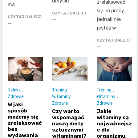
umysłu
zrelaksować
ma
się po pracy,
CZYTAJ DALEJJ
CZYTAJ DALEJJ
jednak nie
jesteś w
CZYTAJ DALEJJ
Relaks
,
Trening
,
Trening
,
Zdrowie
Witaminy
,
Witaminy
,
Zdrowie
Zdrowie
W jaki
sposób
Czy warto
Jakie
możemy się
wspomagać
witaminy są
zrelaksować
naszą dietę
najważniejsz
bez
sztucznymi
e dla
wydawania
witaminami?
organizmu,