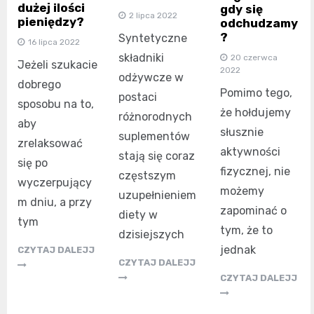
dużej ilości
gdy się
2 lipca 2022
pieniędzy?
odchudzamy
?
Syntetyczne
16 lipca 2022
składniki
20 czerwca
Jeżeli szukacie
2022
odżywcze w
dobrego
Pomimo tego,
postaci
sposobu na to,
że hołdujemy
różnorodnych
aby
słusznie
suplementów
zrelaksować
aktywności
stają się coraz
się po
fizycznej, nie
częstszym
wyczerpujący
możemy
uzupełnieniem
m dniu, a przy
zapominać o
diety w
tym
tym, że to
dzisiejszych
jednak
CZYTAJ DALEJJ
CZYTAJ DALEJJ
CZYTAJ DALEJJ