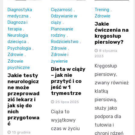
Diagnostyka
Ciężarność
,
Trening
,
medyczna
,
Odżywianie w
Zdrowie
Diagnoza i
ciąży
,
Jakie
terapia
,
Planowanie
ćwiczenia na
kręgosłup
Neurologia
rodziny
,
piersiowy?
dziecięca
,
Rodzicielstwo
,
Psychologia
,
Zdrowie
,
8 stycznia
Zdrowie
,
Zdrowie i
2023
Zdrowie
żywienie
Kręgosłup
psychiczne
Dieta w ciąży
piersiowy,
– jak nie
Jakie testy
przytyć i co
neurologicz
zwany również
jeść w 1
ne może
klatką
trymestrze
przeprowad
zić lekarz i
piersiową,
25 lipca 2025
jak się do
służy jako
nich
Ciąża to
podpora dla
przygotowa
wyjątkowy
ć
tułowia i
czas w życiu
13 grudnia
chroni rdzeń