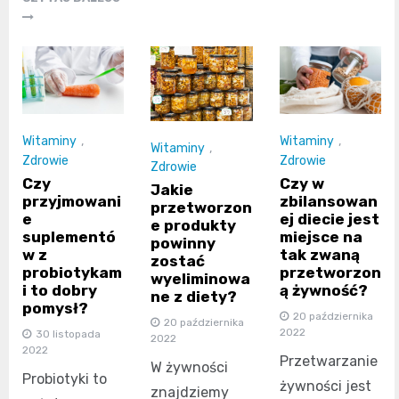
Witaminy
,
Witaminy
,
Witaminy
,
Zdrowie
Zdrowie
Zdrowie
Czy
Czy w
Jakie
przyjmowani
zbilansowan
przetworzon
e
ej diecie jest
e produkty
suplementó
miejsce na
powinny
w z
tak zwaną
zostać
probiotykam
przetworzon
wyeliminowa
i to dobry
ą żywność?
ne z diety?
pomysł?
20 października
20 października
2022
30 listopada
2022
2022
Przetwarzanie
W żywności
Probiotyki to
żywności jest
znajdziemy