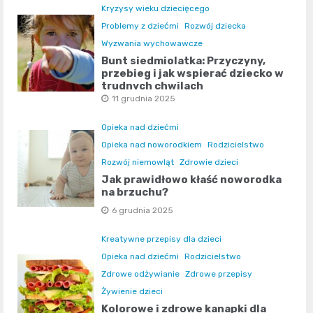
Kryzysy wieku dziecięcego
Problemy z dziećmi
Rozwój dziecka
Wyzwania wychowawcze
Bunt siedmiolatka: Przyczyny,
przebieg i jak wspierać dziecko w
trudnych chwilach
11 grudnia 2025
Opieka nad dziećmi
Opieka nad noworodkiem
Rodzicielstwo
Rozwój niemowląt
Zdrowie dzieci
Jak prawidłowo kłaść noworodka
na brzuchu?
6 grudnia 2025
Kreatywne przepisy dla dzieci
Opieka nad dziećmi
Rodzicielstwo
Zdrowe odżywianie
Zdrowe przepisy
Żywienie dzieci
Kolorowe i zdrowe kanapki dla