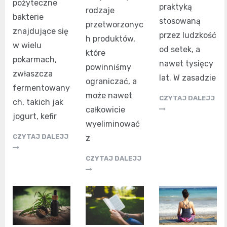
pożyteczne
praktyką
rodzaje
bakterie
stosowaną
przetworzonyc
znajdujące się
przez ludzkość
h produktów,
w wielu
od setek, a
które
pokarmach,
nawet tysięcy
powinniśmy
zwłaszcza
lat. W zasadzie
ograniczać, a
fermentowany
może nawet
CZYTAJ DALEJJ
ch, takich jak
całkowicie
jogurt, kefir
wyeliminować
CZYTAJ DALEJJ
z
CZYTAJ DALEJJ