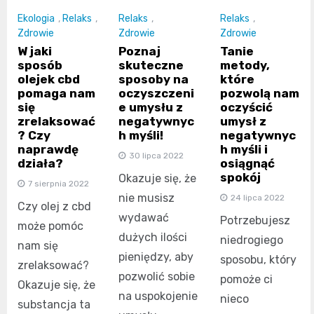
Ekologia
,
Relaks
,
Relaks
,
Relaks
,
Zdrowie
Zdrowie
Zdrowie
W jaki
Poznaj
Tanie
sposób
skuteczne
metody,
olejek cbd
sposoby na
które
pomaga nam
oczyszczeni
pozwolą nam
się
e umysłu z
oczyścić
zrelaksować
negatywnyc
umysł z
? Czy
h myśli!
negatywnyc
naprawdę
h myśli i
30 lipca 2022
działa?
osiągnąć
spokój
Okazuje się, że
7 sierpnia 2022
nie musisz
24 lipca 2022
Czy olej z cbd
wydawać
Potrzebujesz
może pomóc
dużych ilości
niedrogiego
nam się
pieniędzy, aby
sposobu, który
zrelaksować?
pozwolić sobie
pomoże ci
Okazuje się, że
na uspokojenie
nieco
substancja ta