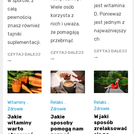
w sporcie, z
jest witamina
Wiele osób
całą
D. Ponieważ
korzysta z
pewnością
jest jednym z
nich i uważa,
znasz również
najważniejszy
że pomagają
tajniki
ch
przebrnąć
suplementacji.
CZYTAJ DALEJJ
CZYTAJ DALEJJ
CZYTAJ DALEJJ
Relaks
,
Witaminy
,
Relaks
,
Zdrowie
Zdrowie
Zdrowie
W jaki
Jakie
Jakie
sposób
witaminy
sposoby
zrelaksować
warto
pomogą nam