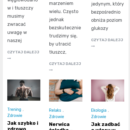
marzeniem
jedynym, który
w i tłuszczy
wielu. Często
bezpośrednio
musimy
jednak
obniża poziom
zwracać
bezskutecznie
glukozy
uwagę w
trudzimy się,
naszej
CZYTAJ DALEJJ
by utracić
tłuszcz,
CZYTAJ DALEJJ
CZYTAJ DALEJJ
Trening
,
Relaks
,
Ekologia
,
Zdrowie
Zdrowie
Zdrowie
Jak szybko i
Nerwica
Jak zadbać
zdrowo
żołądka –
o włosy w