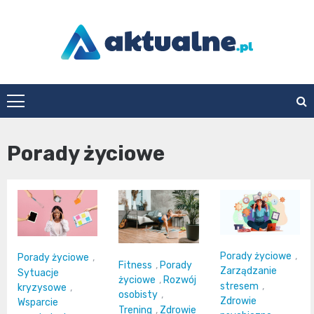
Skip
to
content
aktualne.pl
Porady życiowe
Porady życiowe
,
Porady życiowe
,
Fitness
,
Porady
Zarządzanie
Sytuacje
życiowe
,
Rozwój
stresem
,
kryzysowe
,
osobisty
,
Zdrowie
Wsparcie
Trening
,
Zdrowie