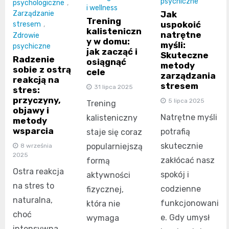
psychiczne
psychologiczne
,
i wellness
Zarządzanie
Jak
Trening
uspokoić
stresem
,
kalisteniczn
natrętne
Zdrowie
y w domu:
myśli:
psychiczne
jak zacząć i
Skuteczne
Radzenie
osiągnąć
metody
sobie z ostrą
cele
zarządzania
reakcją na
stresem
31 lipca 2025
stres:
przyczyny,
5 lipca 2025
Trening
objawy i
Natrętne myśli
kalisteniczny
metody
wsparcia
potrafią
staje się coraz
skutecznie
popularniejszą
8 września
2025
zakłócać nasz
formą
Ostra reakcja
spokój i
aktywności
na stres to
codzienne
fizycznej,
naturalna,
funkcjonowani
która nie
choć
e. Gdy umysł
wymaga
intensywna