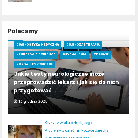
Polecamy
DIAGNOSTYKA MEDYCZNA
DIAGNOZA I TERAPIA
NEUROLOGIA DZIECIĘCA
PSYCHOLOGIA
ZDROWIE
ZDROWIE PSYCHICZNE
Jakie testy neurologiczne może
przeprowadzić lekarz i jak się do nich
przygotować
13 grudnia 2025
Kryzysy wieku dziecięcego
Problemy z dziećmi
Rozwój dziecka