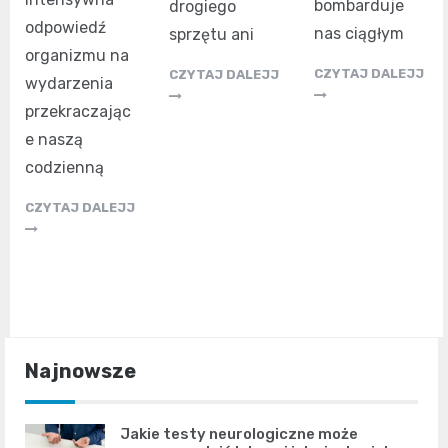
bombarduje
drogiego
odpowiedź
nas ciągłym
sprzętu ani
organizmu na
CZYTAJ DALEJJ
CZYTAJ DALEJJ
wydarzenia
przekraczając
e naszą
codzienną
CZYTAJ DALEJJ
Najnowsze
Jakie testy neurologiczne może