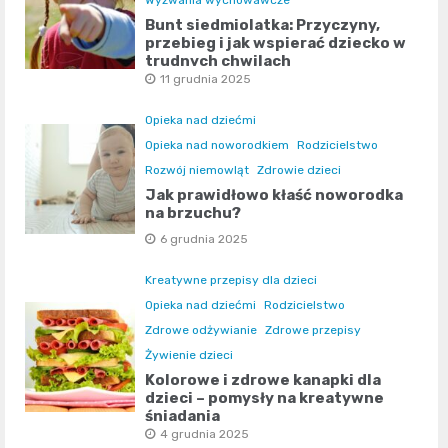
Wyzwania wychowawcze
Bunt siedmiolatka: Przyczyny,
przebieg i jak wspierać dziecko w
trudnych chwilach
11 grudnia 2025
Opieka nad dziećmi
Opieka nad noworodkiem
Rodzicielstwo
Rozwój niemowląt
Zdrowie dzieci
Jak prawidłowo kłaść noworodka
na brzuchu?
6 grudnia 2025
Kreatywne przepisy dla dzieci
Opieka nad dziećmi
Rodzicielstwo
Zdrowe odżywianie
Zdrowe przepisy
Żywienie dzieci
Kolorowe i zdrowe kanapki dla
dzieci – pomysły na kreatywne
śniadania
4 grudnia 2025