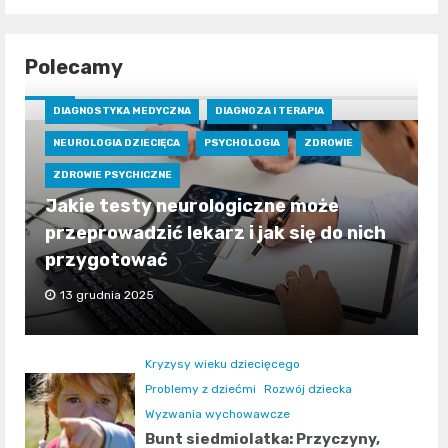
Polecamy
DIAGNOSTYKA MEDYCZNA
DIAGNOZA I TERAPIA
NEUROLOGIA DZIECIĘCA
PSYCHOLOGIA
ZDROWIE
ZDROWIE PSYCHICZNE
Jakie testy neurologiczne może
przeprowadzić lekarz i jak się do nich
przygotować
13 grudnia 2025
Kryzysy wieku dziecięcego
Problemy z dziećmi
Rozwój dziecka
Wyzwania wychowawcze
Bunt siedmiolatka: Przyczyny,