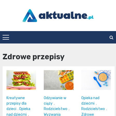
Skip
to
content
aktualne.pl
Zdrowe przepisy
Kreatywne
Odżywianie w
Opieka nad
przepisy dla
ciąży
,
dziećmi
,
dzieci
,
Opieka
Rodzicielstwo
,
Rodzicielstwo
,
nad dziećmi
,
Wyzwania
Zdrowe