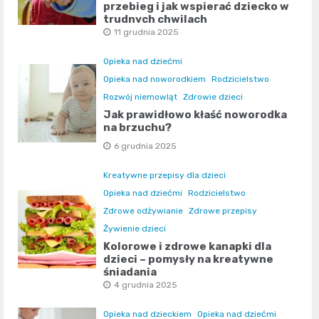
przebieg i jak wspierać dziecko w
trudnych chwilach
11 grudnia 2025
Opieka nad dziećmi
Opieka nad noworodkiem
Rodzicielstwo
Rozwój niemowląt
Zdrowie dzieci
Jak prawidłowo kłaść noworodka
na brzuchu?
6 grudnia 2025
Kreatywne przepisy dla dzieci
Opieka nad dziećmi
Rodzicielstwo
Zdrowe odżywianie
Zdrowe przepisy
Żywienie dzieci
Kolorowe i zdrowe kanapki dla
dzieci – pomysły na kreatywne
śniadania
4 grudnia 2025
Opieka nad dzieckiem
Opieka nad dziećmi