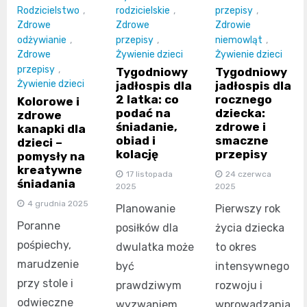
Rodzicielstwo
,
rodzicielskie
,
przepisy
,
Zdrowe
Zdrowe
Zdrowie
odżywianie
,
przepisy
,
niemowląt
,
Zdrowe
Żywienie dzieci
Żywienie dzieci
przepisy
,
Tygodniowy
Tygodniowy
Żywienie dzieci
jadłospis dla
jadłospis dla
2 latka: co
rocznego
Kolorowe i
podać na
dziecka:
zdrowe
śniadanie,
zdrowe i
kanapki dla
obiad i
smaczne
dzieci –
kolację
przepisy
pomysły na
kreatywne
17 listopada
24 czerwca
śniadania
2025
2025
4 grudnia 2025
Planowanie
Pierwszy rok
Poranne
posiłków dla
życia dziecka
pośpiechy,
dwulatka może
to okres
marudzenie
być
intensywnego
przy stole i
prawdziwym
rozwoju i
odwieczne
wyzwaniem
wprowadzania