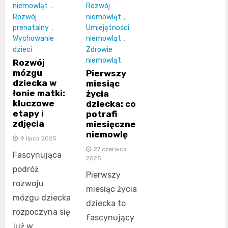
niemowląt
,
Rozwój
Rozwój
niemowląt
,
prenatalny
,
Umiejętności
Wychowanie
niemowląt
,
dzieci
Zdrowie
niemowląt
Rozwój
mózgu
Pierwszy
dziecka w
miesiąc
łonie matki:
życia
kluczowe
dziecka: co
etapy i
potrafi
zdjęcia
miesięczne
niemowlę
9 lipca 2025
27 czerwca
Fascynująca
2025
podróż
Pierwszy
rozwoju
miesiąc życia
mózgu dziecka
dziecka to
rozpoczyna się
fascynujący
już w