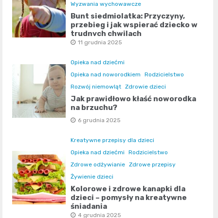
Wyzwania wychowawcze
Bunt siedmiolatka: Przyczyny,
przebieg i jak wspierać dziecko w
trudnych chwilach
11 grudnia 2025
Opieka nad dziećmi
Opieka nad noworodkiem
Rodzicielstwo
Rozwój niemowląt
Zdrowie dzieci
Jak prawidłowo kłaść noworodka
na brzuchu?
6 grudnia 2025
Kreatywne przepisy dla dzieci
Opieka nad dziećmi
Rodzicielstwo
Zdrowe odżywianie
Zdrowe przepisy
Żywienie dzieci
Kolorowe i zdrowe kanapki dla
dzieci – pomysły na kreatywne
śniadania
4 grudnia 2025