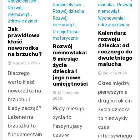
Rodzicielstwo
,
Rodzicielstwo
,
dziecka
,
Rozwój
Rozwój
Rozwój dziecka
,
niemowląt
,
niemowląt
,
Rozwój
Wychowanie i
Zdrowie dzieci
niemowląt
,
edukacja dzieci
Jak
Umiejętności
Kalendarz
prawidłowo
motoryczne
rozwoju
kłaść
dziecka: od
Rozwój
noworodka
rocznego do
niemowlaka:
na brzuchu?
dwuletniego
5 miesiąc
malucha
6 grudnia 2025
życia
dziecka i
Dlaczego
24 lipca 2025
jego nowe
warto kłaść
Okres między
umiejętności
noworodka na
pierwszym a
14 listopada
2025
brzuchu i
drugim rokiem
kiedy zacząć?
Piąty miesiąc
życia dziecka
Leżenie na
życia to
to niezwykły
brzuszku to
fascynujący
czas
fundamentaln
czas w
intensywnego