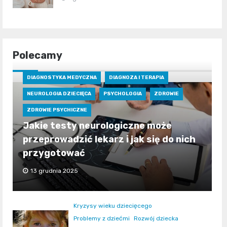
Polecamy
DIAGNOSTYKA MEDYCZNA
DIAGNOZA I TERAPIA
NEUROLOGIA DZIECIĘCA
PSYCHOLOGIA
ZDROWIE
ZDROWIE PSYCHICZNE
Jakie testy neurologiczne może
przeprowadzić lekarz i jak się do nich
przygotować
13 grudnia 2025
Kryzysy wieku dziecięcego
Problemy z dziećmi
Rozwój dziecka