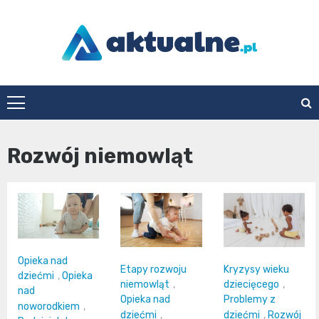
Skip
to
content
aktualne.pl
Rozwój niemowląt
Opieka nad
Etapy rozwoju
Kryzysy wieku
dziećmi
,
Opieka
niemowląt
,
dziecięcego
,
nad
Opieka nad
Problemy z
noworodkiem
,
dziećmi
,
dziećmi
,
Rozwój