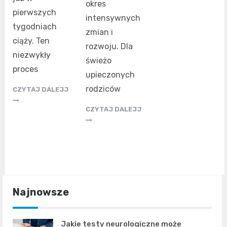
okres
pierwszych
intensywnych
tygodniach
zmian i
ciąży. Ten
rozwoju. Dla
niezwykły
świeżo
proces
upieczonych
rodziców
CZYTAJ DALEJJ
CZYTAJ DALEJJ
Najnowsze
Jakie testy neurologiczne może