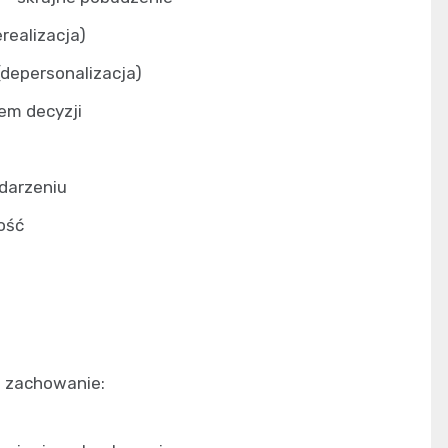
realizacja)
(depersonalizacja)
em decyzji
darzeniu
ość
e zachowanie: