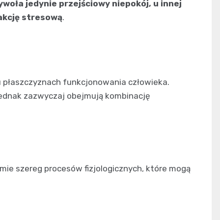
woła jedynie przejściowy niepokój, u innej
kcję stresową
.
lu płaszczyznach funkcjonowania człowieka.
 jednak zazwyczaj obejmują kombinację
zmie szereg procesów fizjologicznych, które mogą