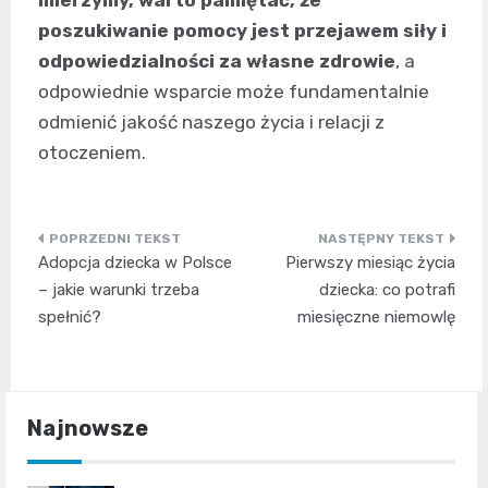
mierzymy, warto pamiętać, że
poszukiwanie pomocy jest przejawem siły i
odpowiedzialności za własne zdrowie
, a
odpowiednie wsparcie może fundamentalnie
odmienić jakość naszego życia i relacji z
otoczeniem.
Nawigacja
Adopcja dziecka w Polsce
Pierwszy miesiąc życia
wpisu
– jakie warunki trzeba
dziecka: co potrafi
spełnić?
miesięczne niemowlę
Najnowsze