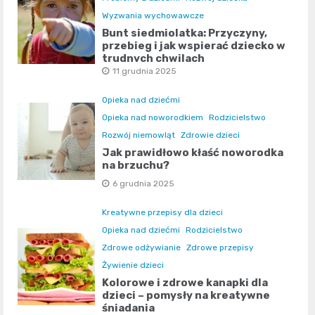
Wyzwania wychowawcze
Bunt siedmiolatka: Przyczyny,
przebieg i jak wspierać dziecko w
trudnych chwilach
11 grudnia 2025
Opieka nad dziećmi
Opieka nad noworodkiem
Rodzicielstwo
Rozwój niemowląt
Zdrowie dzieci
Jak prawidłowo kłaść noworodka
na brzuchu?
6 grudnia 2025
Kreatywne przepisy dla dzieci
Opieka nad dziećmi
Rodzicielstwo
Zdrowe odżywianie
Zdrowe przepisy
Żywienie dzieci
Kolorowe i zdrowe kanapki dla
dzieci – pomysły na kreatywne
śniadania