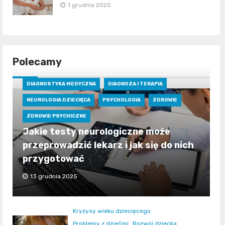
1 grudnia 2025
Polecamy
DIAGNOSTYKA MEDYCZNA
DIAGNOZA I TERAPIA
NEUROLOGIA DZIECIĘCA
PSYCHOLOGIA
ZDROWIE
ZDROWIE PSYCHICZNE
Jakie testy neurologiczne może
przeprowadzić lekarz i jak się do nich
przygotować
13 grudnia 2025
Kryzysy wieku dziecięcego
Problemy z dziećmi
Rozwój dziecka