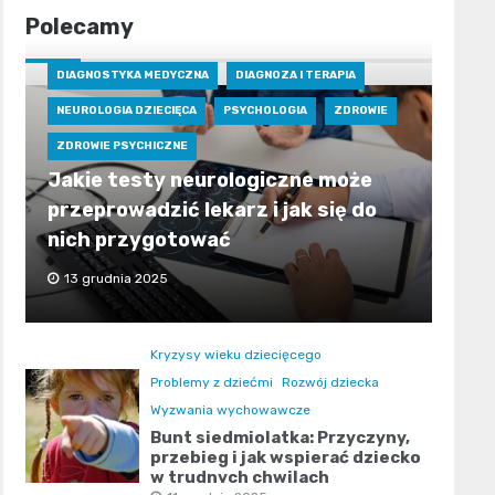
Polecamy
DIAGNOSTYKA MEDYCZNA
DIAGNOZA I TERAPIA
NEUROLOGIA DZIECIĘCA
PSYCHOLOGIA
ZDROWIE
ZDROWIE PSYCHICZNE
Jakie testy neurologiczne może
przeprowadzić lekarz i jak się do
nich przygotować
13 grudnia 2025
Kryzysy wieku dziecięcego
Problemy z dziećmi
Rozwój dziecka
Wyzwania wychowawcze
Bunt siedmiolatka: Przyczyny,
przebieg i jak wspierać dziecko
w trudnych chwilach