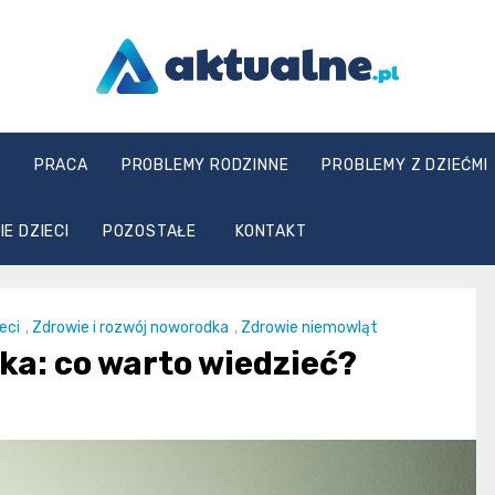
aktualne.pl
E
PRACA
PROBLEMY RODZINNE
PROBLEMY Z DZIEĆMI
E DZIECI
POZOSTAŁE
KONTAKT
eci
,
Zdrowie i rozwój noworodka
,
Zdrowie niemowląt
a: co warto wiedzieć?