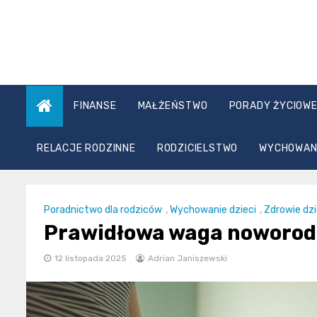
Skip
to
content
FINANSE
MAŁŻEŃSTWO
PORADY ŻYCIOW
RELACJE RODZINNE
RODZICIELSTWO
WYCHOWANI
Poradnictwo dla rodziców
,
Wychowanie dzieci
,
Zdrowie dzi
Prawidłowa waga noworodk
12 listopada 2025
Adrian Janiszewski