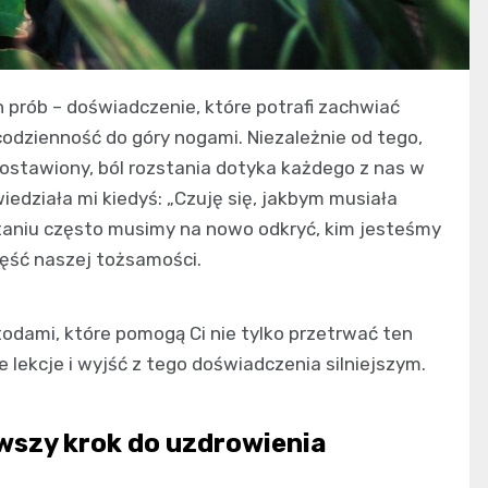
 prób – doświadczenie, które potrafi zachwiać
dzienność do góry nogami. Niezależnie od tego,
zostawiony, ból rozstania dotyka każdego z nas w
edziała mi kiedyś: „Czuję się, jakbym musiała
zstaniu często musimy na nowo odkryć, kim jesteśmy
część naszej tożsamości.
todami, które pomogą Ci nie tylko przetrwać ten
 lekcje i wyjść z tego doświadczenia silniejszym.
rwszy krok do uzdrowienia