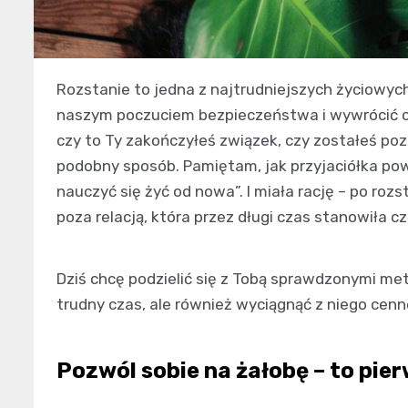
Rozstanie to jedna z najtrudniejszych życiowych
naszym poczuciem bezpieczeństwa i wywrócić co
czy to Ty zakończyłeś związek, czy zostałeś po
podobny sposób. Pamiętam, jak przyjaciółka powi
nauczyć się żyć od nowa”. I miała rację – po ro
poza relacją, która przez długi czas stanowiła 
Dziś chcę podzielić się z Tobą sprawdzonymi me
trudny czas, ale również wyciągnąć z niego cenne
Pozwól sobie na żałobę – to pie