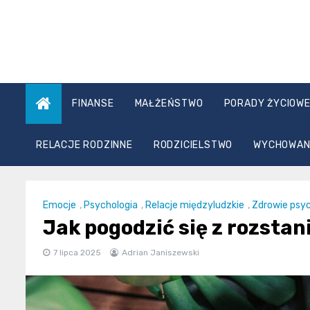
Skip
to
content
FINANSE
MAŁŻEŃSTWO
PORADY ŻYCIOW
RELACJE RODZINNE
RODZICIELSTWO
WYCHOWANI
Emocje
,
Psychologia
,
Relacje międzyludzkie
,
Zdrowie psy
Jak pogodzić się z rozstani
7 lipca 2025
Adrian Janiszewski