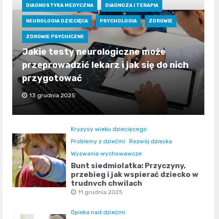
DIAGNOSTYKA MEDYCZNA
DIAGNOZA I TERAPIA
NEUROLOGIA DZIECIĘCA
PSYCHOLOGIA
ZDROWIE
ZDROWIE PSYCHICZNE
Jakie testy neurologiczne może
przeprowadzić lekarz i jak się do nich
przygotować
13 grudnia 2025
Kryzysy wieku dziecięcego
Problemy z dziećmi
Rozwój dziecka
Wyzwania wychowawcze
Bunt siedmiolatka: Przyczyny,
przebieg i jak wspierać dziecko w
trudnych chwilach
11 grudnia 2025
Opieka nad dziećmi