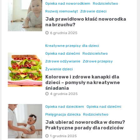
Opieka nad noworodkiem
Rodzicielstwo
Rozwój niemowląt
Zdrowie dzieci
Jak prawidłowo kłaść noworodka
na brzuchu?
6 grudnia 2025
Kreatywne przepisy dla dzieci
Opieka nad dziećmi
Rodzicielstwo
Zdrowe odżywianie
Zdrowe przepisy
Żywienie dzieci
Kolorowe i zdrowe kanapki dla
dzieci – pomysły na kreatywne
śniadania
4 grudnia 2025
Opieka nad dzieckiem
Opieka nad dziećmi
Pielęgnacja dziecka
Rodzicielstwo
Jak ubierać noworodka w domu?
Praktyczne porady dla rodziców
1 grudnia 2025