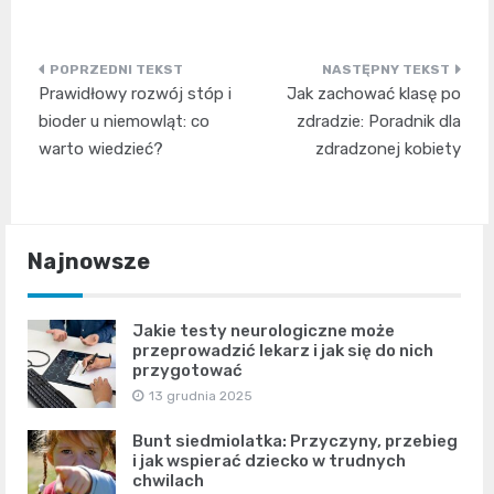
Nawigacja
Prawidłowy rozwój stóp i
Jak zachować klasę po
wpisu
bioder u niemowląt: co
zdradzie: Poradnik dla
warto wiedzieć?
zdradzonej kobiety
Najnowsze
Jakie testy neurologiczne może
przeprowadzić lekarz i jak się do nich
przygotować
13 grudnia 2025
Bunt siedmiolatka: Przyczyny, przebieg
i jak wspierać dziecko w trudnych
chwilach