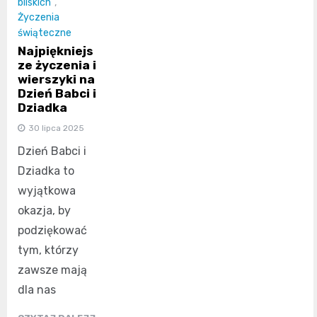
bliskich
,
Życzenia
świąteczne
Najpiękniejs
ze życzenia i
wierszyki na
Dzień Babci i
Dziadka
30 lipca 2025
Dzień Babci i
Dziadka to
wyjątkowa
okazja, by
podziękować
tym, którzy
zawsze mają
dla nas