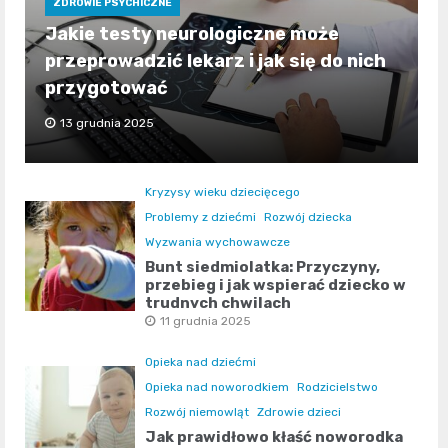
ZDROWIE PSYCHICZNE
Jakie testy neurologiczne może
przeprowadzić lekarz i jak się do nich
przygotować
13 grudnia 2025
Kryzysy wieku dziecięcego
Problemy z dziećmi
Rozwój dziecka
Wyzwania wychowawcze
Bunt siedmiolatka: Przyczyny,
przebieg i jak wspierać dziecko w
trudnych chwilach
11 grudnia 2025
Opieka nad dziećmi
Opieka nad noworodkiem
Rodzicielstwo
Rozwój niemowląt
Zdrowie dzieci
Jak prawidłowo kłaść noworodka