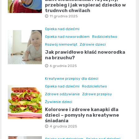
przebieg i jak wspierać dziecko w
trudnych chwilach
11 grudnia 2025
Opieka nad dziećmi
Opieka nad noworodkiem
Rodzicielstwo
Rozwój niemowląt
Zdrowie dzieci
Jak prawidłowo kłaść noworodka
na brzuchu?
6 grudnia 2025
Kreatywne przepisy dla dzieci
Opieka nad dziećmi
Rodzicielstwo
Zdrowe odżywianie
Zdrowe przepisy
Żywienie dzieci
Kolorowe i zdrowe kanapki dla
dzieci – pomysły na kreatywne
śniadania
4 grudnia 2025
Opieka nad dzieckiem
Opieka nad dziećmi