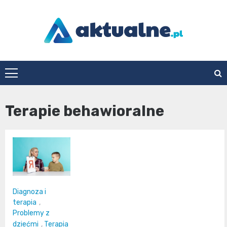
Skip
to
content
aktualne.pl
Terapie behawioralne
Diagnoza i
terapia
,
Problemy z
dziećmi
,
Terapia