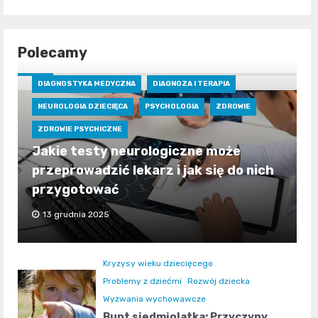
Polecamy
DIAGNOSTYKA MEDYCZNA
DIAGNOZA I TERAPIA
NEUROLOGIA DZIECIĘCA
PSYCHOLOGIA
ZDROWIE
ZDROWIE PSYCHICZNE
Jakie testy neurologiczne może
przeprowadzić lekarz i jak się do nich
przygotować
13 grudnia 2025
Kryzysy wieku dziecięcego
Problemy z dziećmi
Rozwój dziecka
Wyzwania wychowawcze
Bunt siedmiolatka: Przyczyny,