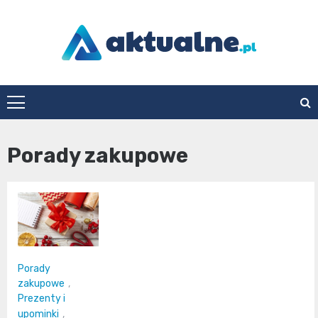
Skip
to
content
aktualne.pl
Porady zakupowe
Porady
zakupowe
,
Prezenty i
upominki
,