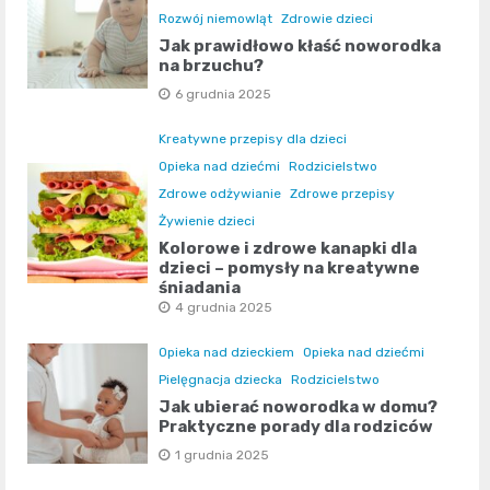
Rozwój niemowląt
Zdrowie dzieci
Jak prawidłowo kłaść noworodka
na brzuchu?
6 grudnia 2025
Kreatywne przepisy dla dzieci
Opieka nad dziećmi
Rodzicielstwo
Zdrowe odżywianie
Zdrowe przepisy
Żywienie dzieci
Kolorowe i zdrowe kanapki dla
dzieci – pomysły na kreatywne
śniadania
4 grudnia 2025
Opieka nad dzieckiem
Opieka nad dziećmi
Pielęgnacja dziecka
Rodzicielstwo
Jak ubierać noworodka w domu?
Praktyczne porady dla rodziców
1 grudnia 2025