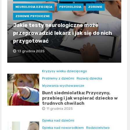
NEUROLOGIA DZIECIĘCA
PSYCHOLOGIA
ZDROWIE
ZDROWIE PSYCHICZNE
Jakie testy neurologiczne może
przeprowadzić lekarz i jak się do nich
przygotować
13 grudnia 2025
Kryzysy wieku dziecięcego
Problemy z dziećmi
Rozwój dziecka
Wyzwania wychowawcze
Bunt siedmiolatka: Przyczyny,
przebieg i jak wspierać dziecko w
trudnych chwilach
11 grudnia 2025
Opieka nad dziećmi
Opieka nad noworodkiem
Rodzicielstwo