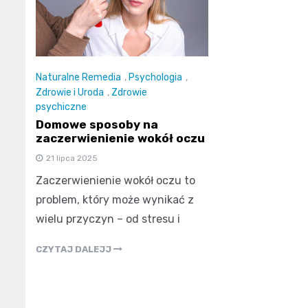
Naturalne Remedia
,
Psychologia
,
Zdrowie i Uroda
,
Zdrowie
psychiczne
Domowe sposoby na
zaczerwienienie wokół oczu
21 lipca 2025
Zaczerwienienie wokół oczu to
problem, który może wynikać z
wielu przyczyn – od stresu i
CZYTAJ DALEJJ