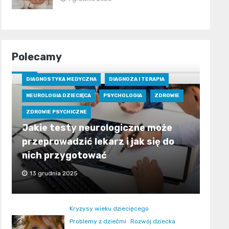
Polecamy
DIAGNOSTYKA MEDYCZNA
DIAGNOZA I TERAPIA
NEUROLOGIA DZIECIĘCA
PSYCHOLOGIA
ZDROWIE
ZDROWIE PSYCHICZNE
Jakie testy neurologiczne może
przeprowadzić lekarz i jak się do
nich przygotować
13 grudnia 2025
Kryzysy wieku dziecięcego
Problemy z dziećmi
Rozwój dziecka