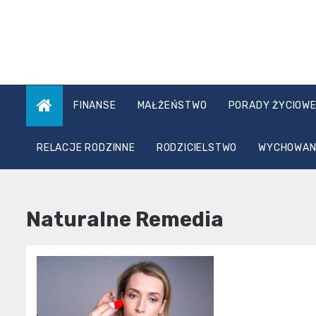
Skip
to
content
FINANSE
MAŁŻEŃSTWO
PORADY ŻYCIOW
RELACJE RODZINNE
RODZICIELSTWO
WYCHOWANI
Naturalne Remedia