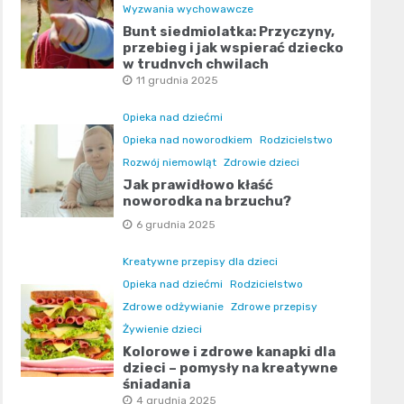
Wyzwania wychowawcze
Bunt siedmiolatka: Przyczyny,
przebieg i jak wspierać dziecko
w trudnych chwilach
11 grudnia 2025
Opieka nad dziećmi
Opieka nad noworodkiem
Rodzicielstwo
Rozwój niemowląt
Zdrowie dzieci
Jak prawidłowo kłaść
noworodka na brzuchu?
6 grudnia 2025
Kreatywne przepisy dla dzieci
Opieka nad dziećmi
Rodzicielstwo
Zdrowe odżywianie
Zdrowe przepisy
Żywienie dzieci
Kolorowe i zdrowe kanapki dla
dzieci – pomysły na kreatywne
śniadania
4 grudnia 2025