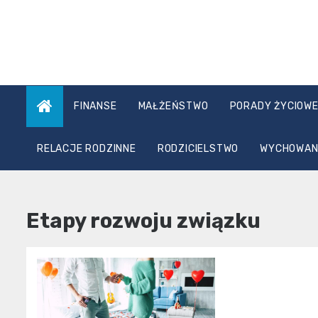
Skip
to
content
FINANSE
MAŁŻEŃSTWO
PORADY ŻYCIOW
RELACJE RODZINNE
RODZICIELSTWO
WYCHOWANI
Etapy rozwoju związku