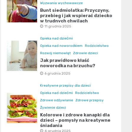
Wyzwania wychowawcze
Bunt siedmiolatka: Przyczyny,
przebieg i jak wspierać dziecko
w trudnych chwilach
11 grudnia 2025
Opieka nad dziećmi
Opieka nad noworodkiem
Rodzicielstwo
Rozwój niemowląt
Zdrowie dzieci
Jak prawidłowo kłaść
noworodka na brzuchu?
6 grudnia 2025
Kreatywne przepisy dla dzieci
Opieka nad dziećmi
Rodzicielstwo
Zdrowe odżywianie
Zdrowe przepisy
Żywienie dzieci
Kolorowe i zdrowe kanapki dla
dzieci – pomysły na kreatywne
śniadania
4 grudnia 2025