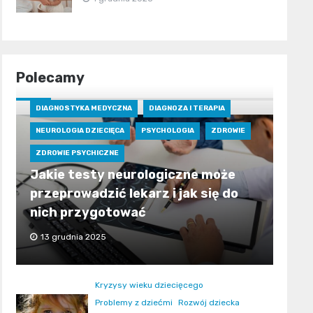
Polecamy
DIAGNOSTYKA MEDYCZNA
DIAGNOZA I TERAPIA
NEUROLOGIA DZIECIĘCA
PSYCHOLOGIA
ZDROWIE
ZDROWIE PSYCHICZNE
Jakie testy neurologiczne może
przeprowadzić lekarz i jak się do
nich przygotować
13 grudnia 2025
Kryzysy wieku dziecięcego
Problemy z dziećmi
Rozwój dziecka